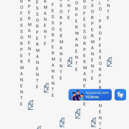
R
R
R
R
E
O
L
F
S
N
S
N
P
O
M
O
S
R
O
E
O
T
O
T
E
F
A
F
S
P
:
S
R
E
R
E
R
E
N
E
O
E
P
S
P
P
M
S
E
S
R
R
R
O
E
E
A
S
N
S
P
M
O
R
R
R
N
O
T
O
E
A
F
P
M
M
E
R
E
R
R
N
E
E
A
A
N
P
P
M
E
S
R
N
N
T
E
E
A
N
S
M
E
E
E
R
R
N
T
O
A
N
N
M
M
E
E
R
N
T
T
A
A
N
P
E
E
E
N
N
T
E
N
E
E
E
R
T
N
N
M
E
T
T
A
E
E
N
E
N
T