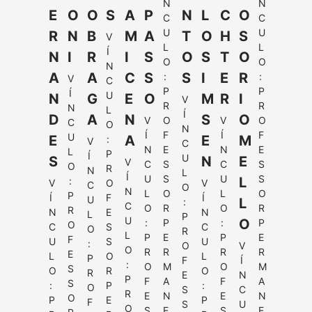
N
N
E
O
O
S
A
P
N
L
C
O
C
C
U
U
R
N
B
M
A
T
O
H
S
V
L
L
Í
N
I
R
I
S
O
S
T
O
O
O
N
A
A
C
S
S
I
E
R
:
:
V
C
P
P
Í
U
N
G
E
O
M
R
I
V
R
R
N
L
Í
D
A
N
S
O
V
O
V
O
C
O
N
Í
F
Í
F
U
E
A
E
M
:
V
C
N
E
N
E
L
P
Í
U
S
N
E
V
C
S
C
S
O
R
N
L
Í
U
S
U
S
L
:
V
O
V
C
O
N
L
O
L
O
P
Í
F
Í
U
L
:
C
O
R
O
R
R
N
E
N
L
P
U
O
:
P
:
P
O
C
S
C
O
R
L
P
E
P
E
F
U
S
U
:
O
V
O
R
R
R
R
E
L
O
L
P
F
Í
:
O
M
O
M
S
O
R
O
R
E
N
P
F
A
F
A
S
:
P
:
O
S
C
R
E
N
E
N
O
P
E
P
F
S
U
O
S
E
S
E