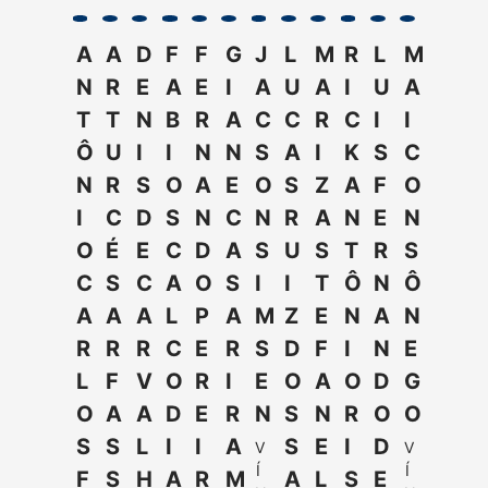
A
A
D
F
F
G
J
L
M
R
L
M
N
R
E
A
E
I
A
U
A
I
U
A
T
T
N
B
R
A
C
C
R
C
I
I
Ô
U
I
I
N
N
S
A
I
K
S
C
N
R
S
O
A
E
O
S
Z
A
F
O
I
C
D
S
N
C
N
R
A
N
E
N
O
É
E
C
D
A
S
U
S
T
R
S
C
S
C
A
O
S
I
I
T
Ô
N
Ô
A
A
A
L
P
A
M
Z
E
N
A
N
R
R
R
C
E
R
S
D
F
I
N
E
L
F
V
O
R
I
E
O
A
O
D
G
O
A
A
D
E
R
N
S
N
R
O
O
S
S
L
I
I
A
S
E
I
D
V
V
Í
Í
F
S
H
A
R
M
A
L
S
E