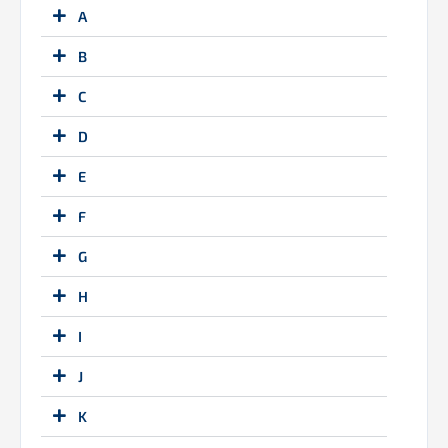
A
B
C
D
E
F
G
H
I
J
K