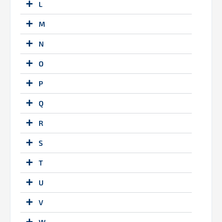
L
M
N
O
P
Q
R
S
T
U
V