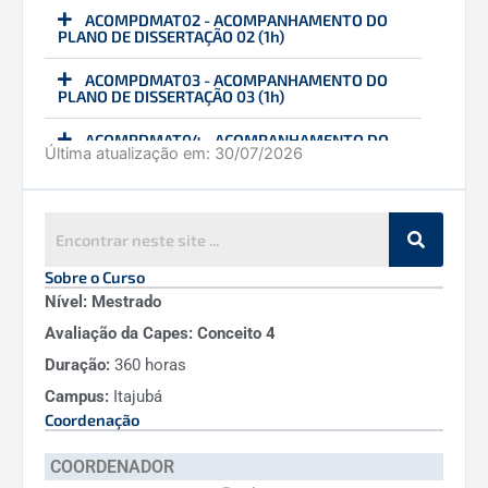
ACOMPDMAT02 - ACOMPANHAMENTO DO
PLANO DE DISSERTAÇÃO 02 (1h)
ACOMPDMAT03 - ACOMPANHAMENTO DO
PLANO DE DISSERTAÇÃO 03 (1h)
ACOMPDMAT04 - ACOMPANHAMENTO DO
Última atualização em:
30/07/2026
PLANO DE DISSERTAÇÃO 04 (1h)
ACOMPDMAT05 - ACOMPANHAMENTO DO
PLANO DE DISSERTAÇÃO 05 (1h)
ACOMPDMAT06 - ACOMPANHAMENTO DO
PLANO DE DISSERTAÇÃO 06 (1h)
Sobre o Curso
Nível: Mestrado
ACOMPDMAT07 - ACOMPANHAMENTO DO
Avaliação da Capes: Conceito 4
PLANO DE DISSERTAÇÃO 07 (1h)
Duração:
360 horas
PROFLINPMAT - PROFICIÊNCIA EM LÍNGUA
ESTRANGEIRA (0h)
Campus:
Itajubá
Coordenação
EDOCEMESMAT - ESTÁGIO DE DOCÊNCIA -
45H (1h)
COORDENADOR